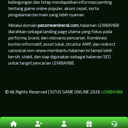
kebingungan dan tetap mendapatkan informasi penting
tentang game online populer, akses cepat, serta
pengalaman bermain yang lebih nyaman.
Melalui domain
passmeamineral.com
, halaman LEMBAH88
diarahkan sebagai landing page utama yang fokus pada
performa, brand, dan relevansi pencarian. Kombinasi
konten informatif, asset lokal, struktur AMP, dan redirect
canonical non-www membantu halaman ini tampil lebih
bersih, stabil, dan siap digunakan sebagai halaman SEO
untuk target pencarian LEMBAH88.
© All Rights Reserved | SITUS GAME ONLINE 2026
LEMBAH88