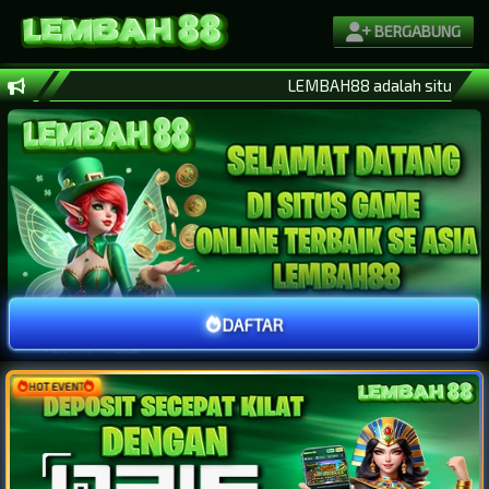
BERGABUNG
LEMBAH88 adalah situs slot 
DAFTAR
HOT EVENT